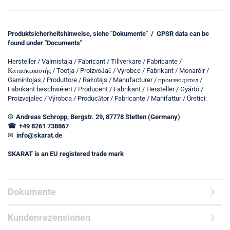
Produktsicherheitshinweise, siehe "Dokumente" / GPSR data can be
found under "Documents"
Hersteller / Valmistaja / Fabricant / Tillverkare / Fabricante /
Κατασκευαστής / Tootja / Proizvođač / Výrobce / Fabrikant / Monaróir /
Gamintojas / Produttore / Ražotājs / Manufacturer / производител /
Fabrikant beschwéiert / Producent / Fabrikant / Hersteller / Gyártó /
Proizvajalec / Výrobca / Producător / Fabricante / Manifattur / Üretici:
⦾ Andreas Schropp, Bergstr. 29, 87778 Stetten (Germany)
☎ +49 8261 738867
✉
info@skarat.de
SKARAT is an EU registered trade mark
Dokumente
Kundenrezensionen