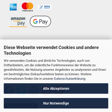
So erreichen Sie uns:
Diese Webseite verwendet Cookies und andere
SKARAT.de
Technologien
Inhaber: Andreas Schropp
Wir verwenden Cookies und ähnliche Technologien, auch von
Telefon: +49 8261 / 738867
Drittanbietern, um die ordentliche Funktionsweise der Website zu
E-Mail: info@steel4you.de
gewährleisten, die Nutzung unseres Angebotes zu analysieren und Ihnen
ein bestmögliches Einkaufserlebnis bieten zu können. Weitere
Informationen finden Sie in unserer
Datenschutzerklärung
.
Alle Akzeptieren
Nur Notwendige
Vertrag widerrufen