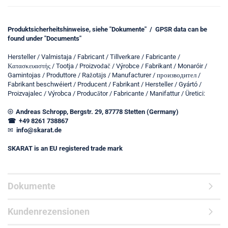
Produktsicherheitshinweise, siehe "Dokumente" / GPSR data can be
found under "Documents"
Hersteller / Valmistaja / Fabricant / Tillverkare / Fabricante /
Κατασκευαστής / Tootja / Proizvođač / Výrobce / Fabrikant / Monaróir /
Gamintojas / Produttore / Ražotājs / Manufacturer / производител /
Fabrikant beschwéiert / Producent / Fabrikant / Hersteller / Gyártó /
Proizvajalec / Výrobca / Producător / Fabricante / Manifattur / Üretici:
⦾ Andreas Schropp, Bergstr. 29, 87778 Stetten (Germany)
☎ +49 8261 738867
✉
info@skarat.de
SKARAT is an EU registered trade mark
Dokumente
Kundenrezensionen